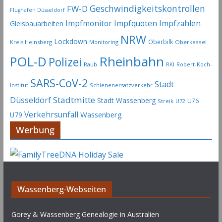
Geschwindigkeitskontrollen
FW-D
Flughafen Düsseldorf
Impfmonitor
Impfquoten
Impfzahlen
Gleisbauarbeiten
NRW
Lockdown
Oberbilk
Kreis Heinsberg
Monitoring
Oberkassel
Rheinbahn
POL-D
Polizei
Raub
RKI
Robert-Koch-
SARS-CoV-2
Stadt
Institut
Schienenersatzverkehr
Stadtmitte
Düsseldorf
Stadt Wassenberg
U76
Streik
U72
Verkehrsunfall
Wassenberg
U79
Werbung
Wassenberg-Webseiten
Gorey & Wassenberg Genealogie in Australien