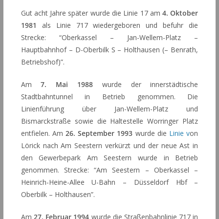
Gut acht Jahre später wurde die Linie 17 am
4. Oktober
1981
als Linie 717 wiedergeboren und befuhr die
Strecke: “Oberkassel – Jan-Wellem-Platz –
Hauptbahnhof – D-Oberbilk S – Holthausen (– Benrath,
Betriebshof)”.
Am
7. Mai 1988
wurde der innerstädtische
Stadtbahntunnel in Betrieb genommen. Die
Linienführung über Jan-Wellem-Platz und
Bismarckstraße sowie die Haltestelle Worringer Platz
entfielen. Am
26. September 1993
wurde die
Linie v
on
Lörick nach Am Seestern verkürzt und der neue Ast in
den Gewerbepark Am Seestern wurde in Betrieb
genommen. Strecke: “Am Seestern – Oberkassel –
Heinrich-Heine-Allee U-Bahn – Düsseldorf Hbf –
Oberbilk – Holthausen”.
Am
27. Februar 1994
wurde die Straßenbahnlinie 717 in