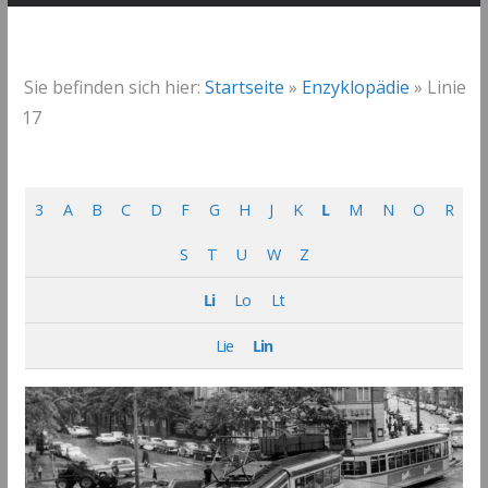
Sie befinden sich hier:
Startseite
»
Enzyklopädie
»
Linie
17
3
A
B
C
D
F
G
H
J
K
L
M
N
O
R
S
T
U
W
Z
Li
Lo
Lt
Lie
Lin