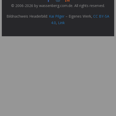
© 2006-2026 by wassenberg.com.de. All rights reserved.
Bildnachweis Headerbild:
Kai Pilger
–
Eigenes Werk
,
CC BY-SA
4.0
,
Link