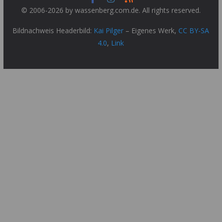
© 2006-2026 by wassenberg.com.de. All rights reserved.
Bildnachweis Headerbild:
Kai Pilger
–
Eigenes Werk
,
CC BY-SA
4.0
,
Link