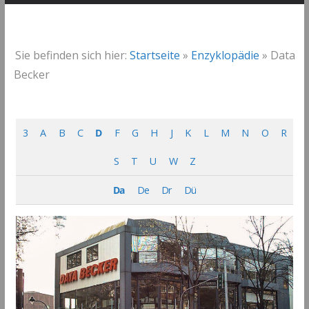
Sie befinden sich hier:
Startseite
»
Enzyklopädie
»
Data
Becker
3
A
B
C
D
F
G
H
J
K
L
M
N
O
R
S
T
U
W
Z
Da
De
Dr
Dü