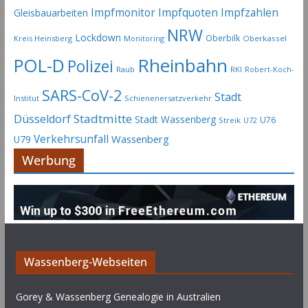
Impfmonitor
Impfquoten
Impfzahlen
Gleisbauarbeiten
NRW
Lockdown
Oberbilk
Kreis Heinsberg
Monitoring
Oberkassel
Rheinbahn
POL-D
Polizei
Raub
RKI
Robert-Koch-
SARS-CoV-2
Stadt
Institut
Schienenersatzverkehr
Stadtmitte
Düsseldorf
Stadt Wassenberg
U76
Streik
U72
Verkehrsunfall
Wassenberg
U79
Werbung
Wassenberg-Webseiten
Gorey & Wassenberg Genealogie in Australien